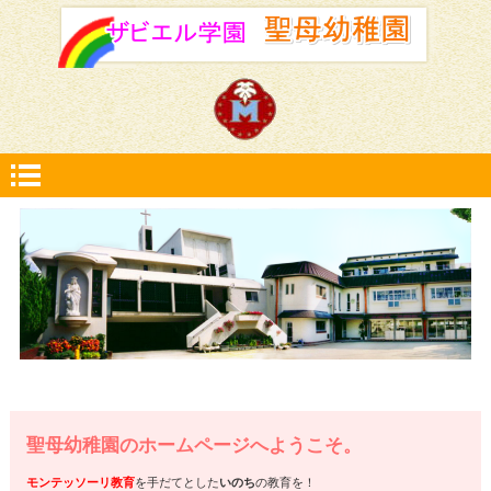
聖母幼稚園のホームページへようこそ。
モンテッソーリ教育
を手だてとした
いのち
の教育を！