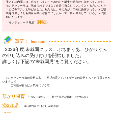
子どもの内面には、自立をしていくための力が誕生の時点から備わっています。
モンテッソーリは、教えられてではなく自分で自立していこうとする力のことを
「自己教育力」と呼びました。私たちは、その力が十二分に発揮されるような環
境を構成し子ども自身が自己教育力にしたがって、自ら成長していけるように援
助いたします。
詳細
（モンテッソーリ 教育
）
重要！
Important
2026年度,未就園クラス、ぷちまりあ、ひかりぐみ
の申し込みの受け付けを開始しました。
詳しくは下記の”未就園児”をご覧ください。
モンテッソーリ教師資格１名 幼児教育アドバイザー等の資格をもった職員３名が
いますので
ご相談が有ればお気軽にどうぞ。
預かり保育
午後6：00まで （新2号認定の場合、給付あり）
満3歳児
満3歳の誕生日から入園可能