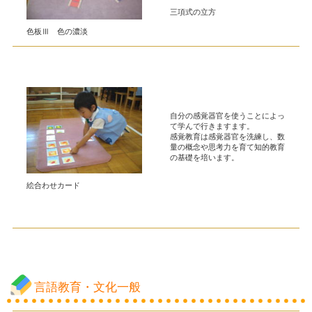
三項式の立方
色板Ⅲ 色の濃淡
自分の感覚器官を使うことによっ
て学んで行きますます。
感覚教育は感覚器官を洗練し、数
量の概念や思考力を育て知的教育
の基礎を培います。
絵合わせカード
言語教育・文化一般