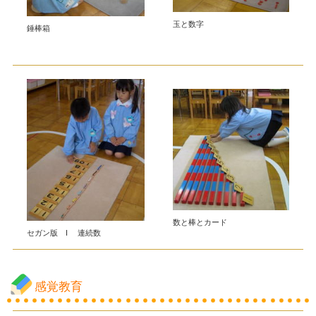
玉と数字
錘棒箱
数と棒とカード
セガン版 I 連続数
感覚教育