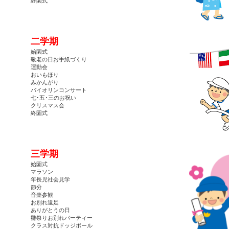
終園式
二学期
始園式
敬老の日お手紙づくり
運動会
おいもほり
みかんがり
バイオリンコンサート
七･五･三のお祝い
クリスマス会
終園式
三学期
始園式
マラソン
年長児社会見学
節分
音楽参観
お別れ遠足
ありがとうの日
雛祭りお別れパーティー
クラス対抗ドッジボール