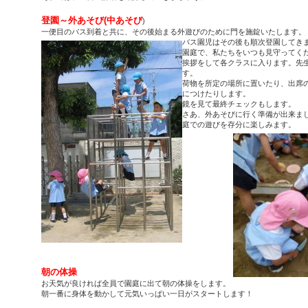
登園～外あそび(中あそび
)
一便目のバス到着と共に、その後始まる外遊びのために門を施錠いたします。
バス園児はその後も順次登園してき
園庭で、私たちをいつも見守ってく
挨拶をして各クラスに入ります。先
す。
荷物を所定の場所に置いたり、出席
につけたりします。
鏡を見て最終チェックもします。
さあ、外あそびに行く準備が出来ま
庭での遊びを存分に楽しみます。
朝の体操
お天気が良ければ全員で園庭に出て朝の体操をします。
朝一番に身体を動かして元気いっぱい一日がスタートします！