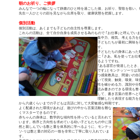
朝のお祈り、ご挨拶
みんなで一つの輪になって静粛のひと時を過ごした後、お祈り、聖歌を歌い、
先生一人ひとりの顔を見ながら出席を取り、健康状態を把握します。
個別活動
個別活動は、あくまでも子どもの自主性を尊重します。
これらの活動は、全て自分自身を成長させる為のもので ｢お仕事｣と呼んでい
集中力、根気、考える力を
子どもたちが最初に興味を
す。
子どもたちの身体にあった
に ｢さあ、私を使ってお仕
るようですね。
｢ある器官が発達したとき
です｣とモンテッソーリは
つ感覚教具は、間違いの自
いて視覚、触覚、嗅覚、味
性を確かめる力、識別や分
読み書きのできる環境も整
して、書き言葉の世界へと
理解したり表現する能力を
から六歳くらいまでの子どもは言語に対して大変敏感な時期です。
よく配慮された環境があれば、遊びの中から言葉活動を難な
くマスターできるのです。
赤ちゃんの身体は、数学的な傾向性を持っていると言われて
います。秩序と方向性を求めている幼い子どもたちの中に漠
然と親しんでいる数と量を体系的に学べるように、モンテッ
ソ-リは数と量の対応の一致を非常に丁寧に取り入れていま
す。