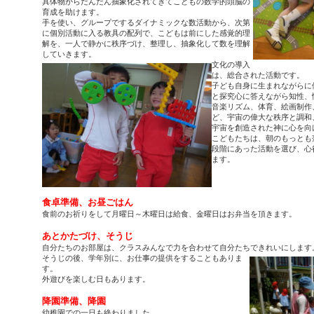
具体物からだんだん抽象化されてきてこどもの数学的頭脳の
育成を助けます。
手を使い、グループでするダイナミックな数活動から、次第
に個別活動に入る教具の配列で、こどもは前にした感覚的理
解を、一人で静かに秩序づけ、整理し、抽象化して数を理解
していきます。
文化の導入
は、総合された活動です。
子ども自身に生まれながらに
と探究心に答えながら知性、
音楽リズム、体育、絵画制作
ど、宇宙の偉大な秩序と調和
宇宙を創造された神に心を向
こどもたちは、朝のもっとも
段階にあった活動を選び、心
ます。
食卓準備、お昼ごはん
食前のお祈りをして月曜日～木曜日は給食、金曜日はお弁当を頂きます。
あとかたづけ、そうじ
自分たちのお部屋は、クラスみんなで力を合わせて自分たちできれいにします
そうじの後、学年別に、お仕事の提供をすることもありま
す。
外遊びを楽しむ日もあります。
降園準備、降園
幼稚園での一日も終わりました。