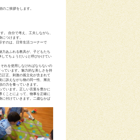
朝のご挨拶をします。
ます。 自分で考え、工夫しながら、
身につけます。
示すのは、日常生活コーナーで
魅力あふれる教具が、子どもたち
事してちょうだい｣と呼びかけてい
、それを使用しなければならないの
言っています。魅力的な美しさを持
己訂正、刺激の孤立化が含まれて
覚に訴えながら物の同一性、漸次
類の力を養っていきます。
っています。正しい言葉を豊かに
導くことによって、物事を正確に
身に付けていきます。二歳なかば