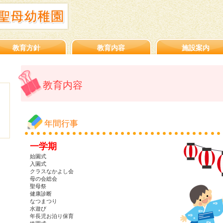
教育方針
教育内容
施設案内
教育内容
年間行事
一学期
始園式
入園式
クラスなかよし会
母の会総会
聖母祭
健康診断
なつまつり
水遊び
年長児お泊り保育