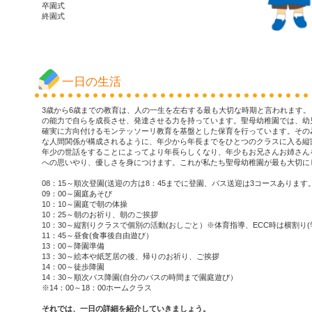
卒園式
終園式
一日の生活
3歳から6歳までの教育は、人の一生を左右する最も大切な時期と言われます
の能力で自らを成長させ、発達させる力を持っています。聖母幼稚園では、幼
確実に方向付けるモンテッソーリ教育を基盤とした保育を行っています。その
な人間関係が構成されるように、年少から年長までをひとつのクラスに入る縦
年少の世話をすることによってより年長らしくなり、年少もお兄さんお姉さん
への思いやり、優しさを身につけます。これが私たち聖母幼稚園が最も大切に
08：15～順次登園(送迎の方は8：45までに登園、バス送迎は3コースあります
09：00～園庭あそび
10：10～園庭で朝の体操
10：25～朝のお祈り、朝のご挨拶
10：30～縦割りクラスで個別の活動(おしごと）※体育指導、ECC時は横割り
11：45～昼食(食事後自由遊び）
13：00～降園準備
13：30～絵本や紙芝居の後、帰りのお祈り、ご挨拶
14：00～徒歩降園
14：30～順次バス降園(自分のバスの時間まで園庭遊び）
※14：00～18：00ホームクラス
それでは、一日の詳細を紹介していきましょう。