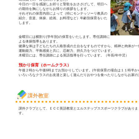
今日の一日を感謝しお祈りと聖歌をおささげして、明日へ
の期待を胸にしながらお帰りの挨拶をします。
それぞれの保育内容によって（特にモンテッソーリ教具の
紹介、音楽、体操、絵画、お料理など）年齢別保育をいた
します。
金曜日には横割り(学年別)の保育をいたします。専任講師に
よる体操指導もあります。
健康な体は子どもたちの人格形成の土台をなすものですから、精神と肉体が一
運動能力、平衡感覚と共に、忍耐力、持久力をつけています。
木曜日には、専任講師による英語指導を行っています。（年長/年中児）
預かり保育（ホームクラス）
午後２時から午後6時までお預かりしています。(午前保育の場合は１１時半か
いろいろなクラスのお友達と楽しく遊んだりおやつを食べたりしながらお家の
課外教室
課外クラブとして、ＥＣＣ英語教室とエルステップススポーツクラブがありま
す。