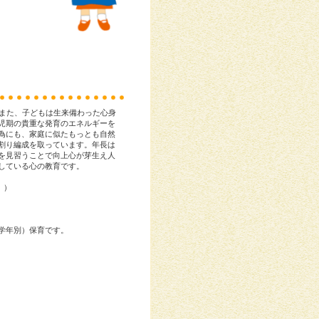
。また、子どもは生来備わった心身
児期の貴重な発育のエネルギーを
為にも、家庭に似たもっとも自然
割り編成を取っています。年長は
を見習うことで向上心が芽生え人
している心の教育です。
。）
(学年別）保育です。